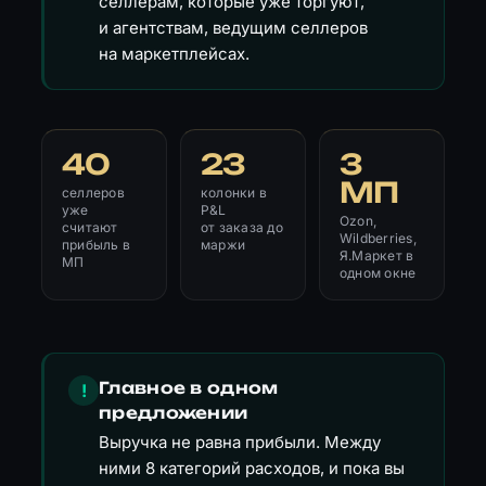
селлерам, которые уже торгуют,
и агентствам, ведущим селлеров
на маркетплейсах.
40
23
3
МП
селлеров
колонки в
уже
P&L
Ozon,
считают
от заказа до
Wildberries,
прибыль в
маржи
Я.Маркет в
МП
одном окне
Главное в одном
!
предложении
Выручка не равна прибыли. Между
ними 8 категорий расходов, и пока вы