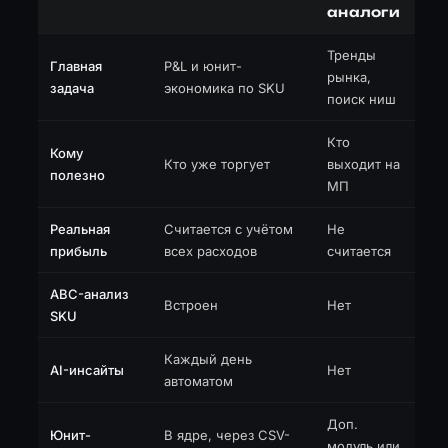
аналоги
Тренды
Главная
P&L и юнит-
рынка,
задача
экономика по SKU
поиск ниш
Кто
Кому
Кто уже торгует
выходит на
полезно
МП
Реальная
Считается с учётом
Не
прибыль
всех расходов
считается
ABC-анализ
Встроен
Нет
SKU
Каждый день
AI-инсайты
Нет
автоматом
Доп.
Юнит-
В ядре, через CSV-
модуль или