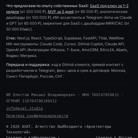
Что предлагаем по опыту собственных SaaS:
SaaS под ключ за 1–2
недели
(от 200 000 ₽),
MVP за 5 дней
(от 80 000 ₽), аналитические
дашборды (от 100 000 ₽), ИИ-ассистенты и Telegram-боты на Claude
и GPT (от 60 000 ₽), маркетинг для SaaS с дашбордом MRR/CAC (от
50 000 ₽/мес).
Стек:
Next.js, React, TypeScript, Supabase, FastAPI, Tilda, Webflow.
ИИ-инструменты: Claude Code, Cursor, GitHub Copilot, Claude API,
OpenAI API. Интеграции: ЮKassa, Т-Банк, AmoCRM, Bitrix24, Albato,
Яндекс Метрика.
Передача и поддержка:
код в GitHub клиента, прямой контакт с
разработчиком в Telegram, фикс-цена и срок в договоре. Москва,
Санкт-Петербург, Россия, СНГ.
ИП Хлестов Михаил Владимирович · ИНН 780247050621 ·
ОГРНИП 318784700186412
info@avat.studio
Политика конфиденциальности
© 2026 AVAT, Агентство Вайбкодинга «Архитекторы
Технологий»
Создано с вайбкодингом ⚡
Сделано в России