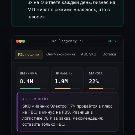
их не считаете каждый день, бизнес на
МП живёт в режиме «надеюсь, что в
плюсе».
mp.l7agency.ru
LIVE
Юнит-экономика
ABC SKU
Остатки
P&L по дням
ВЫРУЧКА
ПРИБЫЛЬ
МАРЖА
8.4М
1.9М
22%
АВТО-ИНСАЙТ
SKU «Чайник Электро 1.7» продаётся в плюс
на FBO, в минус на FBS. Разница в
логистике 78 ₽ за заказ. Рекомендация:
оставить только FBO.