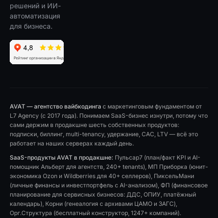
решений и ИИ-
автоматизация
для бизнеса.
AVAT — агентство вайбкодинга
с маркетинговым фундаментом от
L7 Agency (с 2017 года). Понимаем SaaS-бизнес изнутри, потому что
сами держим в продакшне шесть собственных продуктов:
подписки, биллинг, multi-tenancy, удержание, CAC, LTV — всё это
работает на наших серверах каждый день.
SaaS-продукты AVAT в продакшне:
Пульсар7 (план/факт KPI и AI-
помощник Альберт для агентств, 240+ tenants), МП Приборка (юнит-
экономика Ozon и Wildberries для 40+ селлеров), ПиксельМани
(личные финансы и инвестпортфель с AI-анализом), ФП (финансовое
планирование для сервисных бизнесов: ДДС, ОПИУ, платёжный
календарь), Корни (генеалогия с архивами ЦАМО и ЗАГС),
Орг.Структура (бесплатный конструктор, 1247+ компаний).