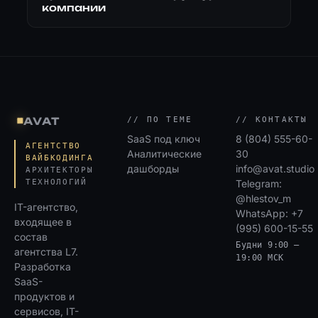
компании
AVAT
◆
// ПО ТЕМЕ
// КОНТАКТЫ
SaaS под ключ
8 (804) 555-60-
АГЕНТСТВО
Аналитические
30
ВАЙБКОДИНГА
дашборды
info@avat.studio
АРХИТЕКТОРЫ
ТЕХНОЛОГИЙ
Telegram:
@hlestov_m
IT-агентство,
WhatsApp: +7
входящее в
(995) 600-15-55
состав
Будни 9:00 –
агентства L7.
19:00 МСК
Разработка
SaaS-
продуктов и
сервисов, IT-