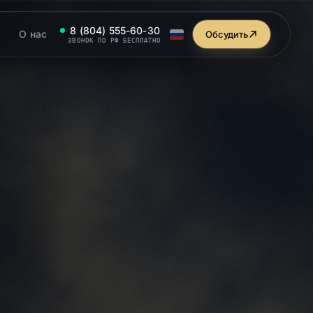
8 (804) 555-60-30
О нас
Обсудить
ЗВОНОК ПО РФ БЕСПЛАТНО
BUILDING
claude.code
 под B2B-CRM, трафик Я.Директ
({

avat.build
await
 = 
ing