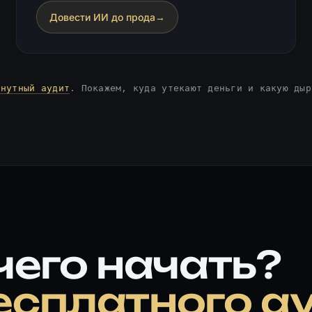
Довести ИИ до прода
→
инутный аудит
. Покажем, куда утекают деньги и какую дыр
чего начать?
есплатного а