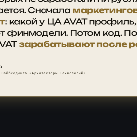
ается. Сначала
маркетинго
т
: какой у ЦА AVAT профиль,
ёт финмодели. Потом код. П
AVAT
зарабатывают после р
в
 Вайбкодинга «Архитекторы Технологий»