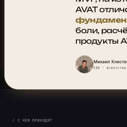
AVAT отлич
фундамен
боли, расч
продукты 
Михаил Хлесто
CEO · Агентство
/ С ЧЕМ ПРИХОДЯТ