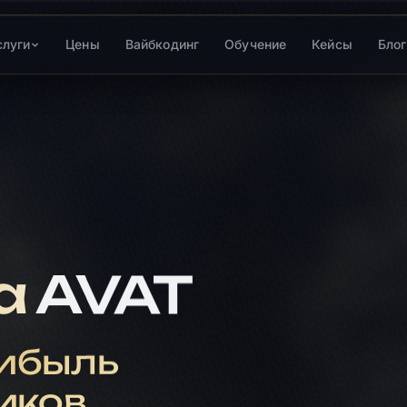
слуги
Цены
Вайбкодинг
Обучение
Кейсы
Блог
а
AVAT
// лендинг
1
2
land
const
ибыль
иков