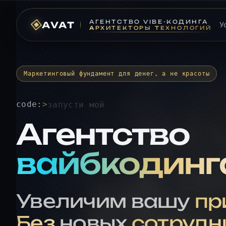
A
ГЕНТСТВО
V
IBE-КОДИНГА
AVAT
У
A
РХИТЕКТОРЫ
T
ЕХНОЛОГИЙ
Маркетинговый фундамент для денег, а не красоты
code:
>
Агентство
вайбкодинг
Увеличим вашу
пр
Без
новых
сотрудн