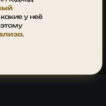
вый
 какие у неё
оэтому
елиза
.