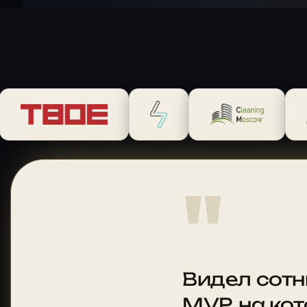
"
Видел сотн
MVP, на ко