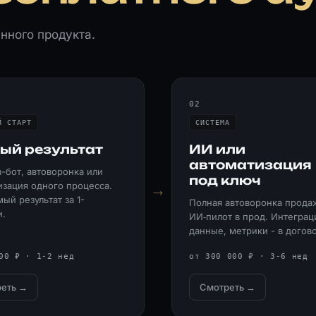
енного продукта.
02
Й СТАРТ
СИСТЕМА
ый результат
ИИ или
автоматизация
-бот, автоворонка или
под ключ
изация одного процесса.
→
ый результат за 1-
Полная автоворонка прода
и.
ИИ‑пилот в прод. Интеграц
данные, метрики - в догов
00 ₽ · 1-2 нед
от 300 000 ₽ · 3-6 нед
еть →
Смотреть →