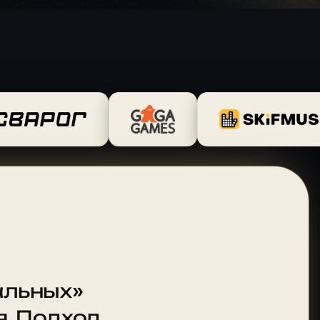
альных»
я. Подход